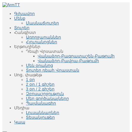
Գլխավոր
Մենք
Մասնաճյուղեր
Տուրեր
Հանգիստ
Առողջարաններ
Հյուրանոցներ
Երթուղիներ
Դեպի Վրսատան
Վանաձոր-Բագրատաշեն-Բաթումի
Վանաձոր-Բավրա-Բաթումի
Մեկ օրանոց
Տուրեր դեպի Վրաստան
Սոց․ փաթեթ
1 օր
2 օր / 1 գիշեր
3 օր / 2 գիշեր
Զբոսաշրջություն
Մեր գործակալները
Պայմանագիր
Մեդիա
Լուսանկարներ
Տեսանյութեր
Կապ