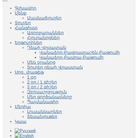
Գլխավոր
Մենք
Մասնաճյուղեր
Տուրեր
Հանգիստ
Առողջարաններ
Հյուրանոցներ
Երթուղիներ
Դեպի Վրսատան
Վանաձոր-Բագրատաշեն-Բաթումի
Վանաձոր-Բավրա-Բաթումի
Մեկ օրանոց
Տուրեր դեպի Վրաստան
Սոց․ փաթեթ
1 օր
2 օր / 1 գիշեր
3 օր / 2 գիշեր
Զբոսաշրջություն
Մեր գործակալները
Պայմանագիր
Մեդիա
Լուսանկարներ
Տեսանյութեր
Կապ