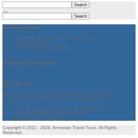
Search
Search
Կոնտակտներ
ՀՀ, Լոռու մարզ, 2020, ք․Վանաձոր,
Տարոն-2, ՔՇՀ, 8-5
(+374) 98061131, 43555095
armtraveltours@gmail.com
Մեր
էջը Facebook-ում
ArmTT.Com
Մեր
մասին
Armenian Travel Tors ընկերությունն առաջարկում է
հանգստի լավագույն հնարավորությունները։
Տուրեր Հայաստանում և Վրաստանում
Սոց․ փաթեթների սպասարկում
Ծովափնյա հանգիստ
Copyright © 2011 - 2026. Armenian Travel Tours. All Rights
Reserved.