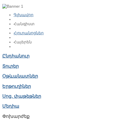
Գլխավոր
Հանգիստ
Հյուրանոցներ
Հայերեն
Ընդհանուր
Տուրեր
Օթևանատներ
Երթուղիներ
Սոց․ փաթեթներ
Մեդիա
Փոխարժեք