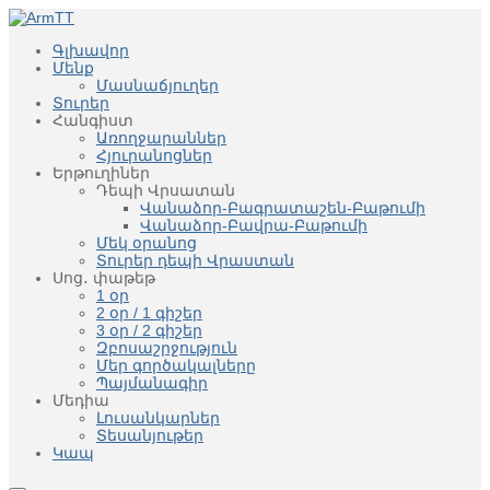
Գլխավոր
Մենք
Մասնաճյուղեր
Տուրեր
Հանգիստ
Առողջարաններ
Հյուրանոցներ
Երթուղիներ
Դեպի Վրսատան
Վանաձոր-Բագրատաշեն-Բաթումի
Վանաձոր-Բավրա-Բաթումի
Մեկ օրանոց
Տուրեր դեպի Վրաստան
Սոց․ փաթեթ
1 օր
2 օր / 1 գիշեր
3 օր / 2 գիշեր
Զբոսաշրջություն
Մեր գործակալները
Պայմանագիր
Մեդիա
Լուսանկարներ
Տեսանյութեր
Կապ