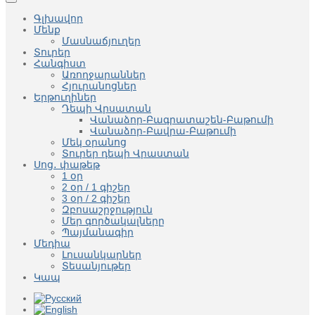
Գլխավոր
Մենք
Մասնաճյուղեր
Տուրեր
Հանգիստ
Առողջարաններ
Հյուրանոցներ
Երթուղիներ
Դեպի Վրսատան
Վանաձոր-Բագրատաշեն-Բաթումի
Վանաձոր-Բավրա-Բաթումի
Մեկ օրանոց
Տուրեր դեպի Վրաստան
Սոց․ փաթեթ
1 օր
2 օր / 1 գիշեր
3 օր / 2 գիշեր
Զբոսաշրջություն
Մեր գործակալները
Պայմանագիր
Մեդիա
Լուսանկարներ
Տեսանյութեր
Կապ