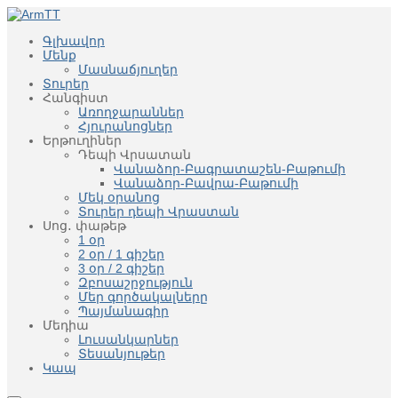
Գլխավոր
Մենք
Մասնաճյուղեր
Տուրեր
Հանգիստ
Առողջարաններ
Հյուրանոցներ
Երթուղիներ
Դեպի Վրսատան
Վանաձոր-Բագրատաշեն-Բաթումի
Վանաձոր-Բավրա-Բաթումի
Մեկ օրանոց
Տուրեր դեպի Վրաստան
Սոց․ փաթեթ
1 օր
2 օր / 1 գիշեր
3 օր / 2 գիշեր
Զբոսաշրջություն
Մեր գործակալները
Պայմանագիր
Մեդիա
Լուսանկարներ
Տեսանյութեր
Կապ