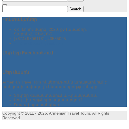
Search
Կոնտակտներ
ՀՀ, Լոռու մարզ, 2020, ք․Վանաձոր,
Տարոն-2, ՔՇՀ, 8-5
(+374) 98061131, 43555095
armtraveltours@gmail.com
Մեր
էջը Facebook-ում
Մեր
մասին
Armenian Travel Tors ընկերությունն առաջարկում է
հանգստի լավագույն հնարավորությունները։
Տուրեր Հայաստանում և Վրաստանում
Սոց․ փաթեթների սպասարկում
Ծովափնյա հանգիստ
Copyright © 2011 - 2026. Armenian Travel Tours. All Rights
Reserved.