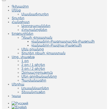
Գլխավոր
Մենք
Մասնաճյուղեր
Տուրեր
Հանգիստ
Առողջարաններ
Հյուրանոցներ
Երթուղիներ
Դեպի Վրսատան
Վանաձոր-Բագրատաշեն-Բաթումի
Վանաձոր-Բավրա-Բաթումի
Մեկ օրանոց
Տուրեր դեպի Վրաստան
Սոց․ փաթեթ
1 օր
2 օր / 1 գիշեր
3 օր / 2 գիշեր
Զբոսաշրջություն
Մեր գործակալները
Պայմանագիր
Մեդիա
Լուսանկարներ
Տեսանյութեր
Կապ