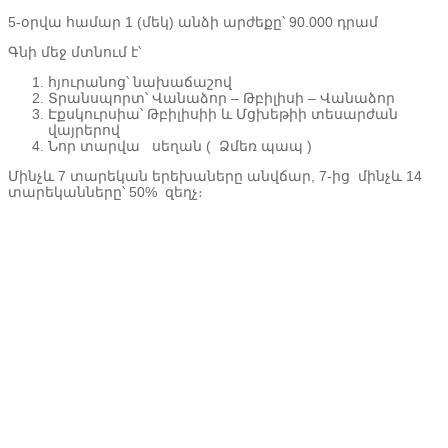
5-օրվա համար 1 (մեկ) անձի արժեքը՝ 90.000 դրամ
Գնի մեջ մտնում է՝
հյուրանոց՝ նախաճաշով
Տրանսպորտ՝ Վանաձոր – Թբիլիսի – Վանաձոր
Էքսկուրսիա՝ Թբիլիսիի և Մցխեթիի տեսարժան
վայրերով
Նոր տարվա սեղան ( Ձմեռ պապ )
Մինչև 7 տարեկան երեխաները անվճար, 7-ից մինչև 14
տարեկանները՝ 50% զեղչ։