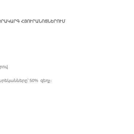
ՁՐԱԿԱՐԳ ՀՅՈՒՐԱՆՈՑՆԵՐՈՒՄ
րով
րեկանները՝ 50% զեղչ։