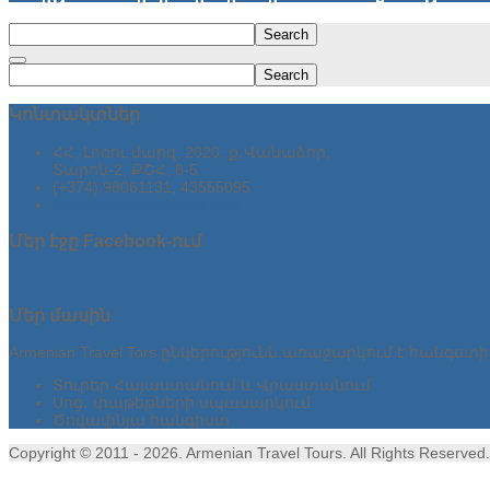
Search
Search
Կոնտակտներ
ՀՀ, Լոռու մարզ, 2020, ք․Վանաձոր,
Տարոն-2, ՔՇՀ, 8-5
(+374) 98061131, 43555095
armtraveltours@gmail.com
Մեր
էջը Facebook-ում
Մեր
մասին
Armenian Travel Tors ընկերությունն առաջարկում է հանգս
Տուրեր Հայաստանում և Վրաստանում
Սոց․ փաթեթների սպասարկում
Ծովափնյա հանգիստ
Copyright © 2011 - 2026. Armenian Travel Tours. All Rights Reserved.