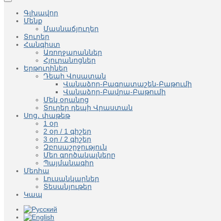
Գլխավոր
Մենք
Մասնաճյուղեր
Տուրեր
Հանգիստ
Առողջարաններ
Հյուրանոցներ
Երթուղիներ
Դեպի Վրսատան
Վանաձոր-Բագրատաշեն-Բաթումի
Վանաձոր-Բավրա-Բաթումի
Մեկ օրանոց
Տուրեր դեպի Վրաստան
Սոց․ փաթեթ
1 օր
2 օր / 1 գիշեր
3 օր / 2 գիշեր
Զբոսաշրջություն
Մեր գործակալները
Պայմանագիր
Մեդիա
Լուսանկարներ
Տեսանյութեր
Կապ