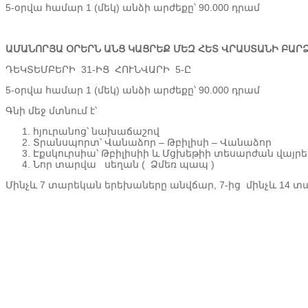
5-օրվա համար 1 (մեկ) անձի արժեքը՝ 90.000 դրամ
ԱՄԱՆՈՐՅԱ ՕՐԵՐՆ ԱՆՑ ԿԱՑՐԵՔ ՄԵԶ ՀԵՏ ՎՐԱՍՏԱՆԻ ԲԱՐ
ԴԵԿՏԵՄԲԵՐԻ 31-ԻՑ ՀՈՒՆՎԱՐԻ 5-Ը
5-օրվա համար 1 (մեկ) անձի արժեքը՝ 90.000 դրամ
Գնի մեջ մտնում է՝
հյուրանոց՝ նախաճաշով
Տրանսպորտ՝ Վանաձոր – Թբիլիսի – Վանաձոր
Էքսկուրսիա՝ Թբիլիսիի և Մցխեթիի տեսարժան վայրե
Նոր տարվա սեղան ( Ձմեռ պապ )
Մինչև 7 տարեկան երեխաները անվճար, 7-ից մինչև 14 տա