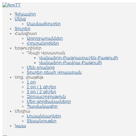
Գլխավոր
Մենք
Մասնաճյուղեր
Տուրեր
Հանգիստ
Առողջարաններ
Հյուրանոցներ
Երթուղիներ
Դեպի Վրսատան
Վանաձոր-Բագրատաշեն-Բաթումի
Վանաձոր-Բավրա-Բաթումի
Մեկ օրանոց
Տուրեր դեպի Վրաստան
Սոց․ փաթեթ
1 օր
2 օր / 1 գիշեր
3 օր / 2 գիշեր
Զբոսաշրջություն
Մեր գործակալները
Պայմանագիր
Մեդիա
Լուսանկարներ
Տեսանյութեր
Կապ