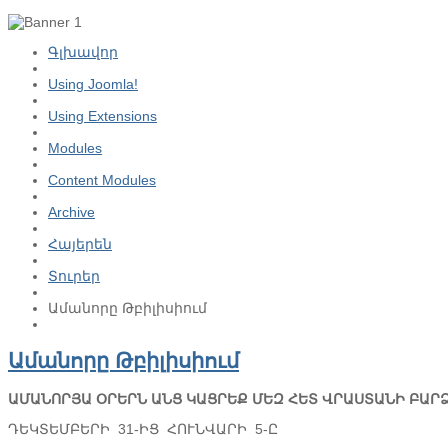
Գլխավոր
Using Joomla!
Using Extensions
Modules
Content Modules
Archive
Հայերեն
Տուրեր
Ամանորը Թբիլիսիում
Ամանորը Թբիլիսիում
ԱՄԱՆՈՐՅԱ ՕՐԵՐՆ ԱՆՑ ԿԱՑՐԵՔ ՄԵԶ ՀԵՏ ՎՐԱՍՏԱՆԻ ԲԱՐ
ԴԵԿՏԵՄԲԵՐԻ 31-ԻՑ ՀՈՒՆՎԱՐԻ 5-Ը