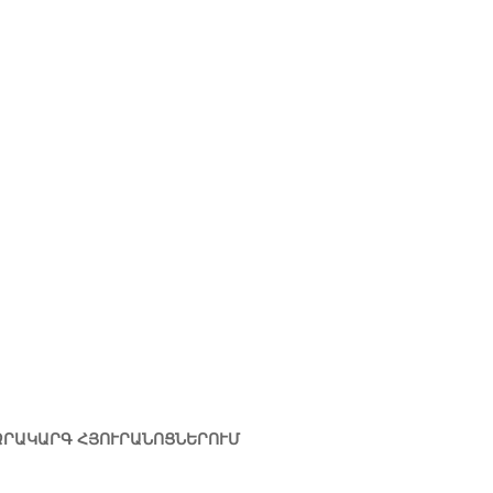
ՁՐԱԿԱՐԳ ՀՅՈՒՐԱՆՈՑՆԵՐՈՒՄ