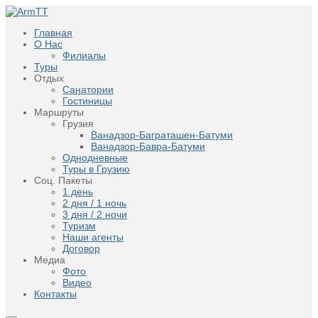
Главная
О Нас
Филиалы
Туры
Отдых
Санатории
Гостиницы
Маршруты
Грузия
Ванадзор-Баграташен-Батуми
Ванадзор-Бавра-Батуми
Однодневные
Туры в Грузию
Соц. Пакеты
1 день
2 дня / 1 ночь
3 дня / 2 ночи
Туризм
Наши агенты
Договор
Медиа
Фото
Видео
Контакты