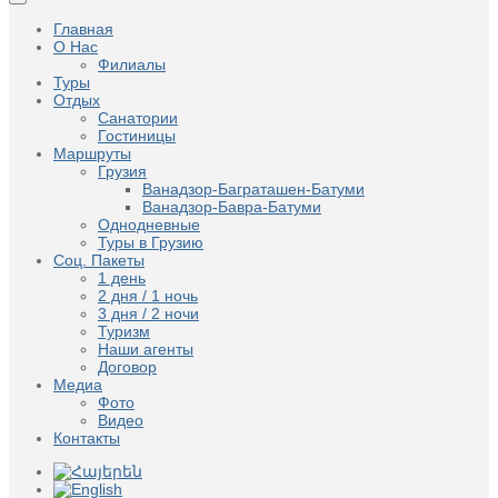
Главная
О Нас
Филиалы
Туры
Отдых
Санатории
Гостиницы
Маршруты
Грузия
Ванадзор-Баграташен-Батуми
Ванадзор-Бавра-Батуми
Однодневные
Туры в Грузию
Соц. Пакеты
1 день
2 дня / 1 ночь
3 дня / 2 ночи
Туризм
Наши агенты
Договор
Медиа
Фото
Видео
Контакты