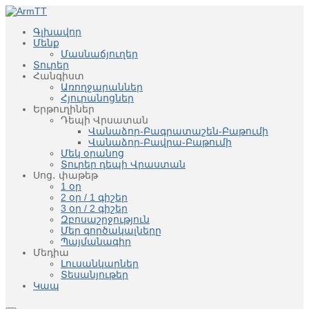
Գլխավոր
Մենք
Մասնաճյուղեր
Տուրեր
Հանգիստ
Առողջարաններ
Հյուրանոցներ
Երթուղիներ
Դեպի Վրսատան
Վանաձոր-Բագրատաշեն-Բաթումի
Վանաձոր-Բավրա-Բաթումի
Մեկ օրանոց
Տուրեր դեպի Վրաստան
Սոց․ փաթեթ
1 օր
2 օր / 1 գիշեր
3 օր / 2 գիշեր
Զբոսաշրջություն
Մեր գործակալները
Պայմանագիր
Մեդիա
Լուսանկարներ
Տեսանյութեր
Կապ