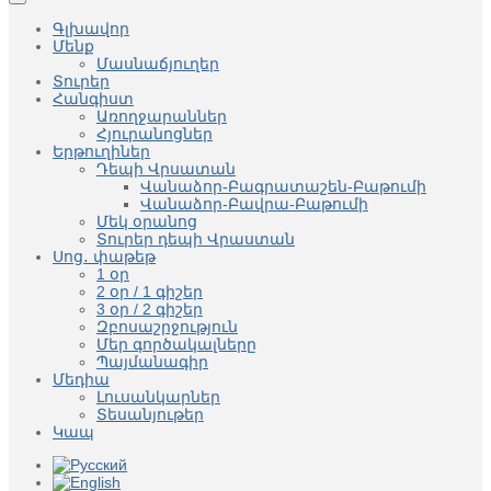
Գլխավոր
Մենք
Մասնաճյուղեր
Տուրեր
Հանգիստ
Առողջարաններ
Հյուրանոցներ
Երթուղիներ
Դեպի Վրսատան
Վանաձոր-Բագրատաշեն-Բաթումի
Վանաձոր-Բավրա-Բաթումի
Մեկ օրանոց
Տուրեր դեպի Վրաստան
Սոց․ փաթեթ
1 օր
2 օր / 1 գիշեր
3 օր / 2 գիշեր
Զբոսաշրջություն
Մեր գործակալները
Պայմանագիր
Մեդիա
Լուսանկարներ
Տեսանյութեր
Կապ