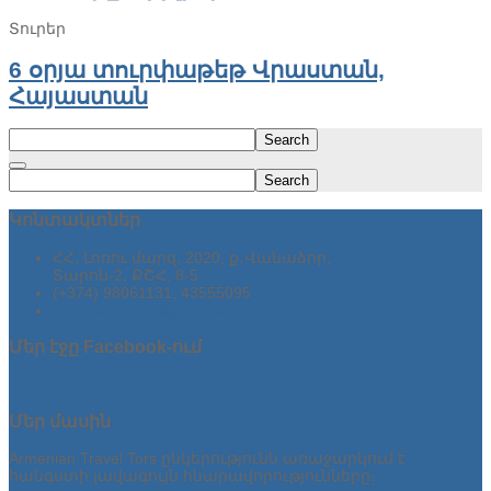
Տուրեր
6 օրյա տուրփաթեթ Վրաստան,
Հայաստան
Search
Search
Կոնտակտներ
ՀՀ, Լոռու մարզ, 2020, ք․Վանաձոր,
Տարոն-2, ՔՇՀ, 8-5
(+374) 98061131, 43555095
armtraveltours@gmail.com
Մեր
էջը Facebook-ում
Մեր
մասին
Armenian Travel Tors ընկերությունն առաջարկում է
հանգստի լավագույն հնարավորությունները։