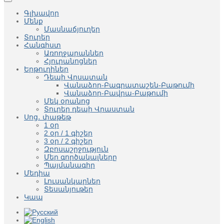
Գլխավոր
Մենք
Մասնաճյուղեր
Տուրեր
Հանգիստ
Առողջարաններ
Հյուրանոցներ
Երթուղիներ
Դեպի Վրսատան
Վանաձոր-Բագրատաշեն-Բաթումի
Վանաձոր-Բավրա-Բաթումի
Մեկ օրանոց
Տուրեր դեպի Վրաստան
Սոց․ փաթեթ
1 օր
2 օր / 1 գիշեր
3 օր / 2 գիշեր
Զբոսաշրջություն
Մեր գործակալները
Պայմանագիր
Մեդիա
Լուսանկարներ
Տեսանյութեր
Կապ