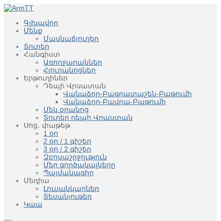
Գլխավոր
Մենք
Մասնաճյուղեր
Տուրեր
Հանգիստ
Առողջարաններ
Հյուրանոցներ
Երթուղիներ
Դեպի Վրսատան
Վանաձոր-Բագրատաշեն-Բաթումի
Վանաձոր-Բավրա-Բաթումի
Մեկ օրանոց
Տուրեր դեպի Վրաստան
Սոց․ փաթեթ
1 օր
2 օր / 1 գիշեր
3 օր / 2 գիշեր
Զբոսաշրջություն
Մեր գործակալները
Պայմանագիր
Մեդիա
Լուսանկարներ
Տեսանյութեր
Կապ