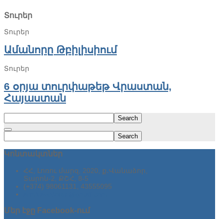
Տուրեր
Տուրեր
Ամանորը Թբիլիսիում
Տուրեր
6 օրյա տուրփաթեթ Վրաստան,
Հայաստան
Search
Search
Կոնտակտներ
ՀՀ, Լոռու մարզ, 2020, ք․Վանաձոր,
Տարոն-2, ՔՇՀ, 8-5
(+374) 98061131, 43555095
armtraveltours@gmail.com
Մեր
էջը Facebook-ում