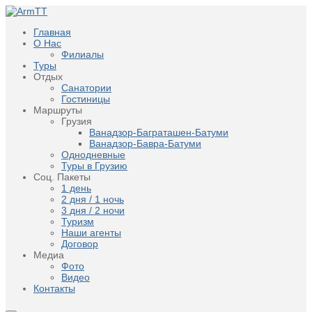
Главная
О Нас
Филиалы
Туры
Отдых
Санатории
Гостиницы
Маршруты
Грузия
Ванадзор-Баграташен-Батуми
Ванадзор-Бавра-Батуми
Однодневные
Туры в Грузию
Соц. Пакеты
1 день
2 дня / 1 ночь
3 дня / 2 ночи
Туризм
Наши агенты
Договор
Медиа
Фото
Видео
Контакты