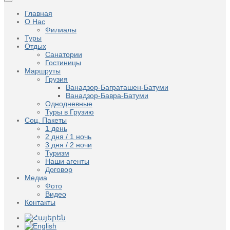
Главная
О Нас
Филиалы
Туры
Отдых
Санатории
Гостиницы
Маршруты
Грузия
Ванадзор-Баграташен-Батуми
Ванадзор-Бавра-Батуми
Однодневные
Туры в Грузию
Соц. Пакеты
1 день
2 дня / 1 ночь
3 дня / 2 ночи
Туризм
Наши агенты
Договор
Медиа
Фото
Видео
Контакты