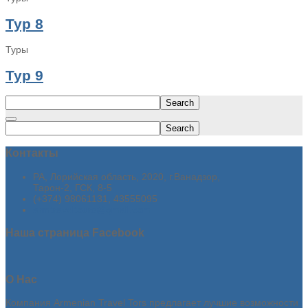
Тур 8
Туры
Тур 9
Search
Search
Контакты
РА, Лорийская область, 2020, г.Ванадзор,
Тарон-2, ГСК, 8-5
(+374) 98061131, 43555095
armtraveltours@gmail.com
Наша
страница Facebook
О
Нас
Компания Armenian Travel Tors предлагает лучшие возможности